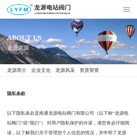
T
o
g
g
ABOUT
US
l
e
走进龙源
n
a
v
龙源简介
企业文化
龙源风采
资质荣誉
i
g
a
t
隐私条款
i
o
n
以下隐私条款是南通龙源电站阀门有限公司（以下称“龙源电
站阀门”或“我们”） 对用户隐私保护的许诺，请您务必仔细阅
读，以了解我们关于管理您个人信息的情况，并申明了龙源