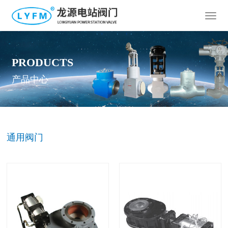
T
o
g
g
PRODUCTS
l
e
产品中心
n
a
v
i
g
通用阀门
a
t
i
o
n