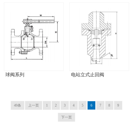
球阀系列
电站立式止回阀
49条
上一页
1
2
3
4
5
6
7
8
9
下一页