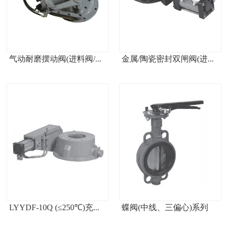
气动耐磨摆动阀(进料阀/...
金属/陶瓷密封双闸阀(进...
LYYDF-10Q (≤250℃)充...
蝶阀(中线、三偏心)系列